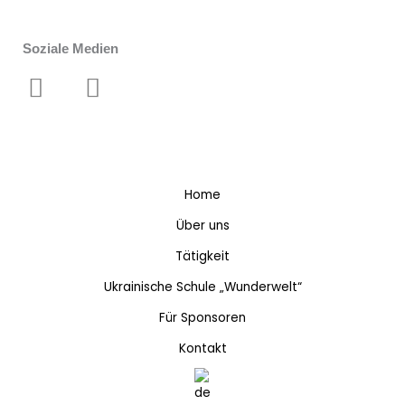
Soziale Medien
F
I
a
n
c
s
e
t
b
a
Home
o
g
Über uns
o
r
Tätigkeit
k
a
m
Ukrainische Schule „Wunderwelt“
Für Sponsoren
Kontakt